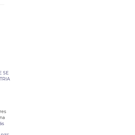
A
res
ena
ás