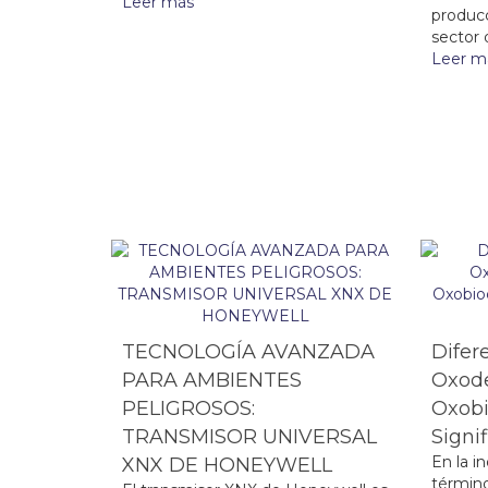
Leer más
producc
sector 
Leer m
TECNOLOGÍA AVANZADA
Difer
PARA AMBIENTES
Oxode
PELIGROSOS:
Oxobi
TRANSMISOR UNIVERSAL
Signi
En la in
XNX DE HONEYWELL
términ