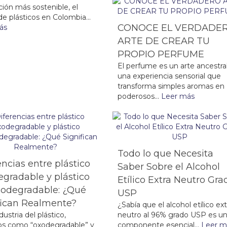
ión más sostenible, el
de plásticos en Colombia...
CONOCE EL VERDADE
ás
ARTE DE CREAR TU
PROPIO PERFUME
El perfume es un arte ancestral
una experiencia sensorial que
transforma simples aromas en
poderosos...
Leer más
Todo lo que Necesita
encias entre plástico
Saber Sobre el Alcohol
gradable y plástico
Etílico Extra Neutro Gra
odegradable: ¿Qué
USP
fican Realmente?
¿Sabía que el alcohol etílico ext
dustria del plástico,
neutro al 96% grado USP es u
os como “oxodegradable” y
componente esencial...
Leer m