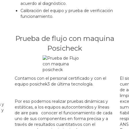
acuerdo al diagnóstico.
Calibración del equipo y prueba de verificación
funcionamiento.
Prueba de flujo con maquina
Posicheck
.
Contamos con el personal certificado y con el
El s
equipo posichek3 de última tecnología.
cuen
de a
.
limp
Por eso podemos realizar pruebas dinámicas y
exce
s y
estáticas, a los equipos autocontenidos y líneas
sumi
 y
de aire para conocer el funcionamiento de cada
fiabi
uno de sus componentes en forma precisa y a
resp
través de resultados cuantitativos con el
ANSI