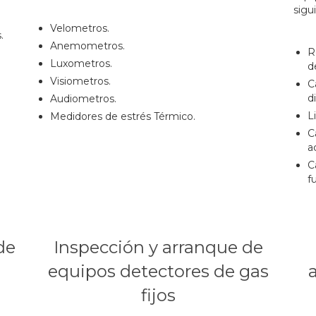
.
sigu
Velometros.
.
.
Anemometros.
R
Luxometros.
d
Visiometros.
C
d
Audiometros.
L
Medidores de estrés Térmico.
C
a
C
f
de
Inspección y arranque de
n
equipos detectores de gas
fijos