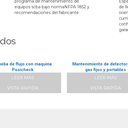
programa de mantenimiento de
Espe
equipos scba bajo normaNFPA 1852 y
de l
recomendaciones del fabricante.
orie
cump
conf
gara
ados
ueba de flujo con maquina
Mantenimiento de detector
Posicheck
gas fijos y portatiles
LEER MÁS
LEER MÁS
VISTA RAPIDA
VISTA RAPIDA