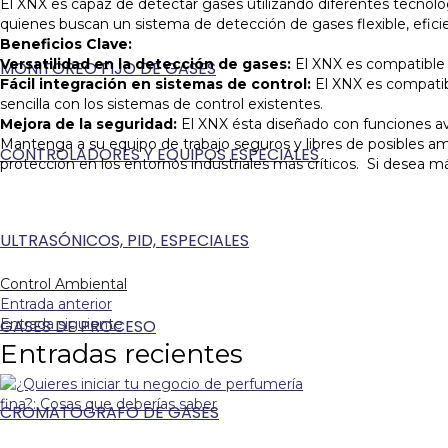
El XNX es capaz de detectar gases utilizando diferentes tecnología
quienes buscan un sistema de detección de gases flexible, eficie
Beneficios Clave:
Versatilidad en la detección de gases:
El XNX es compatible c
MONITOREO FIJO DE GASES
Fácil integración en sistemas de control:
El XNX es compatib
sencilla con los sistemas de control existentes.
Mejora de la seguridad:
El XNX ésta diseñado con funciones av
Mantenga a su equipo de trabajo seguros y libres de posibles ame
CONTROLADORES Y EQUIPOS ESPECIALES
protección en los entornos industriales más críticos. Si desea 
ULTRASÓNICOS, PID, ESPECIALES
Control Ambiental
Entrada anterior
GASES DE PROCESO
Entrada siguiente
Entradas recientes
CROMATOGRAFO DE GASES