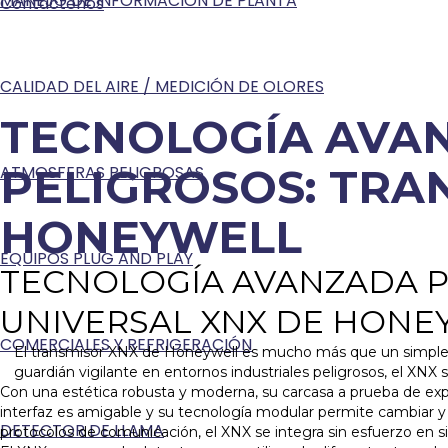
MANEJO DE INFORMACIÓN DE PLANTA
Contáctenos
CALIDAD DEL AIRE / MEDICIÓN DE OLORES
TECNOLOGÍA AVA
PELIGROSOS: TRA
ATMOSFERAS PELIGROSAS
HONEYWELL
EQUIPOS PLUG AND PLAY
TECNOLOGÍA AVANZADA P
UNIVERSAL XNX DE HONE
COMERCIALES Y REFRIGERACIÓN
El transmisor XNX de Honeywell es mucho más que un simple disp
guardián vigilante en entornos industriales peligrosos, el XNX
Con una estética robusta y moderna, su carcasa a prueba de explo
interfaz es amigable y su tecnología modular permite cambiar y 
DETECTOR DE LLAMA
protocolos de comunicación, el XNX se integra sin esfuerzo en 