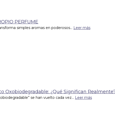
ROPIO PERFUME
transforma simples aromas en poderosos...
Leer más
tico Oxobiodegradable: ¿Qué Significan Realmente
xobiodegradable” se han vuelto cada vez...
Leer más