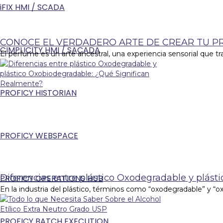
iFIX HMI / SCADA
CONOCE EL VERDADERO ARTE DE CREAR TU P
CIMPLICITY HMI / SACADA
El perfume es un arte ancestral, una experiencia sensorial que 
PROFICY HISTORIAN
PROFICY WEBSPACE
Diferencias entre plástico Oxodegradable y plás
PROFICY OPERATIONS HUB
En la industria del plástico, términos como “oxodegradable” y “o
PROFICY BATCH EXECUTION