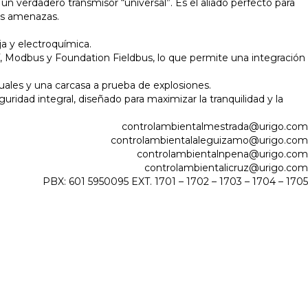
 un verdadero transmisor “universal”. Es el aliado perfecto para
les amenazas.
ja y electroquímica.
Modbus y Foundation Fieldbus, lo que permite una integración
ales y una carcasa a prueba de explosiones.
ridad integral, diseñado para maximizar la tranquilidad y la
controlambientalmestrada@urigo.com
controlambientalaleguizamo@urigo.com
controlambientalnpena@urigo.com
controlambientalicruz@urigo.com
PBX: 601 5950095 EXT. 1701 – 1702 – 1703 – 1704 – 1705