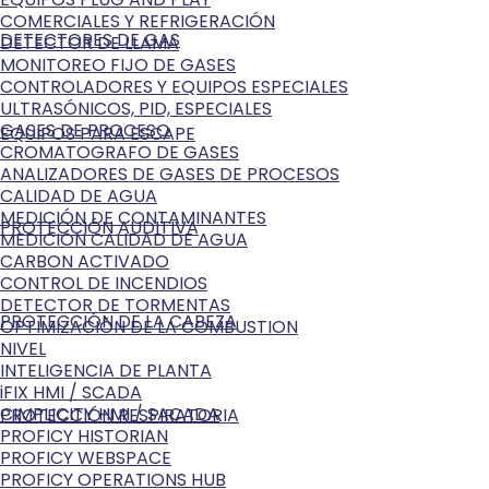
COMERCIALES Y REFRIGERACIÓN
DETECTORES DE GAS
DETECTOR DE LLAMA
MONITOREO FIJO DE GASES
CONTROLADORES Y EQUIPOS ESPECIALES
ULTRASÓNICOS, PID, ESPECIALES
GASES DE PROCESO
EQUIPOS PARA ESCAPE
CROMATOGRAFO DE GASES
ANALIZADORES DE GASES DE PROCESOS
CALIDAD DE AGUA
MEDICIÓN DE CONTAMINANTES
PROTECCIÓN AUDITIVA
MEDICIÓN CALIDAD DE AGUA
CARBON ACTIVADO
CONTROL DE INCENDIOS
DETECTOR DE TORMENTAS
PROTECCIÓN DE LA CABEZA
OPTIMIZACIÓN DE LA COMBUSTION
NIVEL
INTELIGENCIA DE PLANTA
iFIX HMI / SCADA
CIMPLICITY HMI / SACADA
PROTECCIÓN RESPIRATORIA
PROFICY HISTORIAN
PROFICY WEBSPACE
PROFICY OPERATIONS HUB