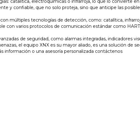
s: catalítica, electroquímicas o infrarroja, lo que lo convierte en
nte y confiable, que no solo proteja, sino que anticipe las posib
on múltiples tecnologías de detección, como: catalítica, infrarro
le con varios protocolos de comunicación estándar como HART, 
anzadas de seguridad, como alarmas integradas, indicadores visu
nazas, el equipo XNX es su mayor aliado, es una solución de segu
más información o una asesoría personalizada contáctenos