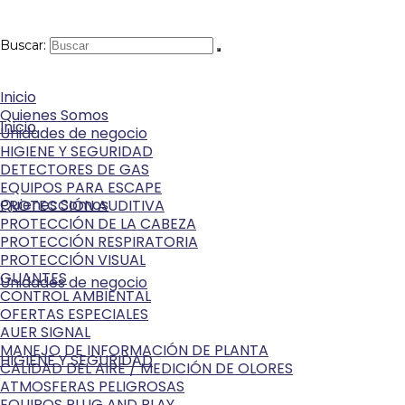
Buscar:
Inicio
Quienes Somos
Inicio
Unidades de negocio
HIGIENE Y SEGURIDAD
DETECTORES DE GAS
EQUIPOS PARA ESCAPE
Quienes Somos
PROTECCIÓN AUDITIVA
PROTECCIÓN DE LA CABEZA
PROTECCIÓN RESPIRATORIA
PROTECCIÓN VISUAL
GUANTES
Unidades de negocio
CONTROL AMBIENTAL
OFERTAS ESPECIALES
AUER SIGNAL
MANEJO DE INFORMACIÓN DE PLANTA
HIGIENE Y SEGURIDAD
CALIDAD DEL AIRE / MEDICIÓN DE OLORES
ATMOSFERAS PELIGROSAS
EQUIPOS PLUG AND PLAY