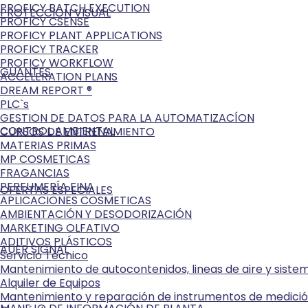
PROFICY BATCH EXECUTION
PROTECCIÓN VISUAL
PROFICY CSENSE
PROFICY PLANT APPLICATIONS
PROFICY TRACKER
PROFICY WORKFLOW
GUANTES
ACCELERATION PLANS
DREAM REPORT ®
PLC`s
GESTION DE DATOS PARA LA AUTOMATIZACÍON
CONTROL AMBIENTAL
CURSOS DE ENTRENAMIENTO
MATERIAS PRIMAS
MP COSMETICAS
FRAGANCIAS
PERFUMERÍA FINA
OFERTAS ESPECIALES
APLICACIONES COSMETICAS
AMBIENTACIÓN Y DESODORIZACIÓN
MARKETING OLFATIVO
ADITIVOS PLÁSTICOS
AUER SIGNAL
Servicio Técnico
Mantenimiento de autocontenidos, lineas de aire y sist
Alquiler de Equipos
Mantenimiento y reparación de instrumentos de medici