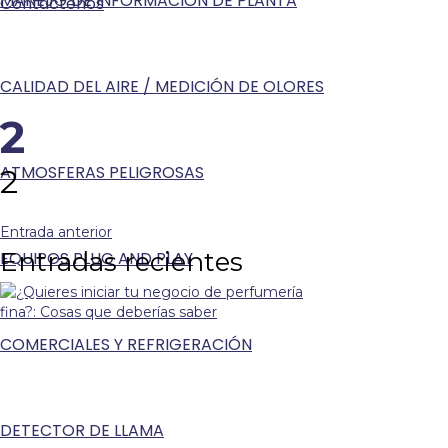
MANEJO DE INFORMACIÓN DE PLANTA
Contáctenos
CALIDAD DEL AIRE / MEDICIÓN DE OLORES
2
ATMOSFERAS PELIGROSAS
2
Entrada anterior
Entradas recientes
EQUIPOS PLUG AND PLAY
COMERCIALES Y REFRIGERACIÓN
DETECTOR DE LLAMA