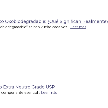
tico Oxobiodegradable: ¿Qué Significan Realmente
xobiodegradable” se han vuelto cada vez...
Leer más
co Extra Neutro Grado USP
un componente esencial...
Leer más