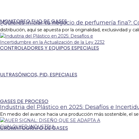
MONITOREO FIJO DE GASES
¿Quieres iniciar tu negocio de perfumería fina?: 
distribución, aquí se apuesta por la originalidad, exclusividad y ca
CONTROLADORES Y EQUIPOS ESPECIALES
ULTRASÓNICOS, PID, ESPECIALES
GASES DE PROCESO
Industria del Plástico en 2025: Desafíos e Incerti
En medio del avance hacia una producción más sostenible, el sec
CROMATOGRAFO DE GASES