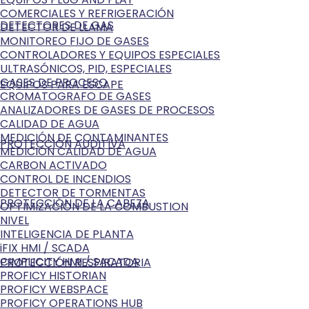
COMERCIALES Y REFRIGERACIÓN
DETECTORES DE GAS
DETECTOR DE LLAMA
MONITOREO FIJO DE GASES
CONTROLADORES Y EQUIPOS ESPECIALES
ULTRASÓNICOS, PID, ESPECIALES
GASES DE PROCESO
EQUIPOS PARA ESCAPE
CROMATOGRAFO DE GASES
ANALIZADORES DE GASES DE PROCESOS
CALIDAD DE AGUA
MEDICIÓN DE CONTAMINANTES
PROTECCIÓN AUDITIVA
MEDICIÓN CALIDAD DE AGUA
CARBON ACTIVADO
CONTROL DE INCENDIOS
DETECTOR DE TORMENTAS
PROTECCIÓN DE LA CABEZA
OPTIMIZACIÓN DE LA COMBUSTION
NIVEL
INTELIGENCIA DE PLANTA
iFIX HMI / SCADA
CIMPLICITY HMI / SACADA
PROTECCIÓN RESPIRATORIA
PROFICY HISTORIAN
PROFICY WEBSPACE
PROFICY OPERATIONS HUB