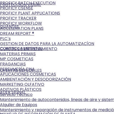
PROFICY BATCH EXECUTION
PROTECCIÓN VISUAL
PROFICY CSENSE
PROFICY PLANT APPLICATIONS
PROFICY TRACKER
PROFICY WORKFLOW
GUANTES
ACCELERATION PLANS
DREAM REPORT ®
PLC`s
GESTION DE DATOS PARA LA AUTOMATIZACÍON
CONTROL AMBIENTAL
CURSOS DE ENTRENAMIENTO
MATERIAS PRIMAS
MP COSMETICAS
FRAGANCIAS
PERFUMERÍA FINA
OFERTAS ESPECIALES
APLICACIONES COSMETICAS
AMBIENTACIÓN Y DESODORIZACIÓN
MARKETING OLFATIVO
ADITIVOS PLÁSTICOS
AUER SIGNAL
Servicio Técnico
Mantenimiento de autocontenidos, lineas de aire y sist
Alquiler de Equipos
Mantenimiento y reparación de instrumentos de medici