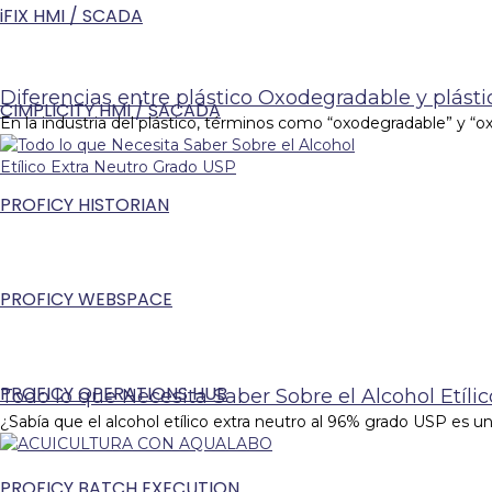
iFIX HMI / SCADA
Diferencias entre plástico Oxodegradable y plás
CIMPLICITY HMI / SACADA
En la industria del plástico, términos como “oxodegradable” y “o
PROFICY HISTORIAN
PROFICY WEBSPACE
PROFICY OPERATIONS HUB
Todo lo que Necesita Saber Sobre el Alcohol Etíli
¿Sabía que el alcohol etílico extra neutro al 96% grado USP es 
PROFICY BATCH EXECUTION