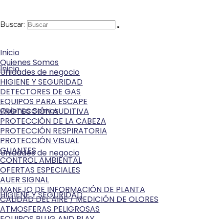
Buscar:
Inicio
Quienes Somos
Inicio
Unidades de negocio
HIGIENE Y SEGURIDAD
DETECTORES DE GAS
EQUIPOS PARA ESCAPE
Quienes Somos
PROTECCIÓN AUDITIVA
PROTECCIÓN DE LA CABEZA
PROTECCIÓN RESPIRATORIA
PROTECCIÓN VISUAL
GUANTES
Unidades de negocio
CONTROL AMBIENTAL
OFERTAS ESPECIALES
AUER SIGNAL
MANEJO DE INFORMACIÓN DE PLANTA
HIGIENE Y SEGURIDAD
CALIDAD DEL AIRE / MEDICIÓN DE OLORES
ATMOSFERAS PELIGROSAS
EQUIPOS PLUG AND PLAY