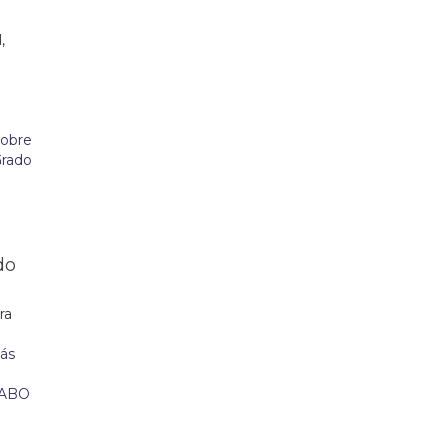
,
do
ra
n
ás