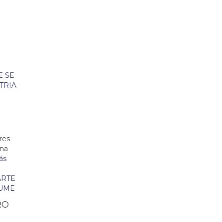
A
res
ena
ás
RO