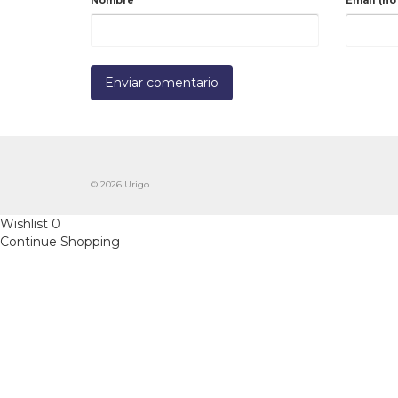
Nombre
*
Email (no
© 2026 Urigo
Wishlist
0
Continue Shopping