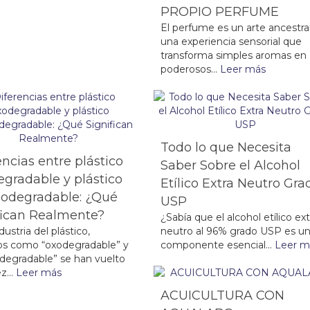
PROPIO PERFUME
El perfume es un arte ancestral
una experiencia sensorial que
transforma simples aromas en
poderosos...
Leer más
Todo lo que Necesita
encias entre plástico
Saber Sobre el Alcohol
gradable y plástico
Etílico Extra Neutro Gra
odegradable: ¿Qué
USP
fican Realmente?
¿Sabía que el alcohol etílico ext
dustria del plástico,
neutro al 96% grado USP es u
os como “oxodegradable” y
componente esencial...
Leer m
degradable” se han vuelto
z...
Leer más
ACUICULTURA CON