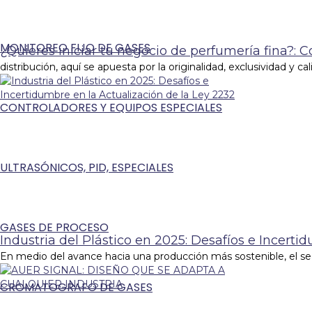
MONITOREO FIJO DE GASES
¿Quieres iniciar tu negocio de perfumería fina?: 
distribución, aquí se apuesta por la originalidad, exclusividad y ca
CONTROLADORES Y EQUIPOS ESPECIALES
ULTRASÓNICOS, PID, ESPECIALES
GASES DE PROCESO
Industria del Plástico en 2025: Desafíos e Incerti
En medio del avance hacia una producción más sostenible, el sec
CROMATOGRAFO DE GASES