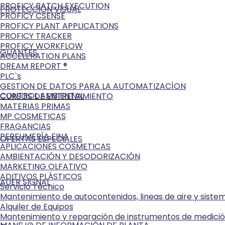
PROFICY BATCH EXECUTION
PROTECCIÓN VISUAL
PROFICY CSENSE
PROFICY PLANT APPLICATIONS
PROFICY TRACKER
PROFICY WORKFLOW
GUANTES
ACCELERATION PLANS
DREAM REPORT ®
PLC`s
GESTION DE DATOS PARA LA AUTOMATIZACÍON
CONTROL AMBIENTAL
CURSOS DE ENTRENAMIENTO
MATERIAS PRIMAS
MP COSMETICAS
FRAGANCIAS
PERFUMERÍA FINA
OFERTAS ESPECIALES
APLICACIONES COSMETICAS
AMBIENTACIÓN Y DESODORIZACIÓN
MARKETING OLFATIVO
ADITIVOS PLÁSTICOS
AUER SIGNAL
Servicio Técnico
Mantenimiento de autocontenidos, lineas de aire y sist
Alquiler de Equipos
Mantenimiento y reparación de instrumentos de medici