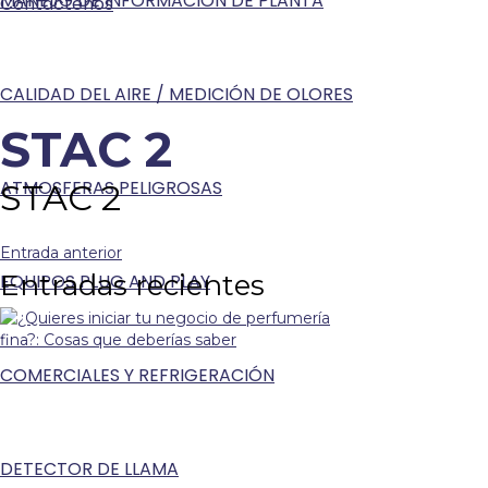
MANEJO DE INFORMACIÓN DE PLANTA
Contáctenos
CALIDAD DEL AIRE / MEDICIÓN DE OLORES
STAC 2
ATMOSFERAS PELIGROSAS
STAC 2
Entrada anterior
Entradas recientes
EQUIPOS PLUG AND PLAY
COMERCIALES Y REFRIGERACIÓN
DETECTOR DE LLAMA