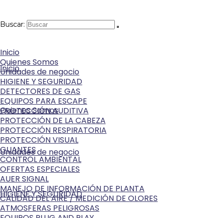
Buscar:
Inicio
Quienes Somos
Inicio
Unidades de negocio
HIGIENE Y SEGURIDAD
DETECTORES DE GAS
EQUIPOS PARA ESCAPE
Quienes Somos
PROTECCIÓN AUDITIVA
PROTECCIÓN DE LA CABEZA
PROTECCIÓN RESPIRATORIA
PROTECCIÓN VISUAL
GUANTES
Unidades de negocio
CONTROL AMBIENTAL
OFERTAS ESPECIALES
AUER SIGNAL
MANEJO DE INFORMACIÓN DE PLANTA
HIGIENE Y SEGURIDAD
CALIDAD DEL AIRE / MEDICIÓN DE OLORES
ATMOSFERAS PELIGROSAS
EQUIPOS PLUG AND PLAY