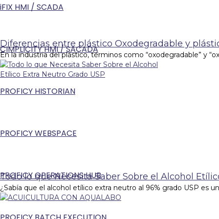
iFIX HMI / SCADA
Diferencias entre plástico Oxodegradable y plás
CIMPLICITY HMI / SACADA
En la industria del plástico, términos como “oxodegradable” y “o
PROFICY HISTORIAN
PROFICY WEBSPACE
PROFICY OPERATIONS HUB
Todo lo que Necesita Saber Sobre el Alcohol Etíli
¿Sabía que el alcohol etílico extra neutro al 96% grado USP es 
PROFICY BATCH EXECUTION