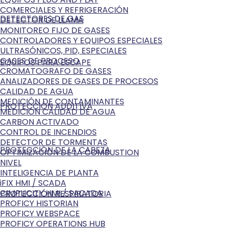
COMERCIALES Y REFRIGERACIÓN
DETECTORES DE GAS
DETECTOR DE LLAMA
MONITOREO FIJO DE GASES
CONTROLADORES Y EQUIPOS ESPECIALES
ULTRASÓNICOS, PID, ESPECIALES
GASES DE PROCESO
EQUIPOS PARA ESCAPE
CROMATOGRAFO DE GASES
ANALIZADORES DE GASES DE PROCESOS
CALIDAD DE AGUA
MEDICIÓN DE CONTAMINANTES
PROTECCIÓN AUDITIVA
MEDICIÓN CALIDAD DE AGUA
CARBON ACTIVADO
CONTROL DE INCENDIOS
DETECTOR DE TORMENTAS
PROTECCIÓN DE LA CABEZA
OPTIMIZACIÓN DE LA COMBUSTION
NIVEL
INTELIGENCIA DE PLANTA
iFIX HMI / SCADA
CIMPLICITY HMI / SACADA
PROTECCIÓN RESPIRATORIA
PROFICY HISTORIAN
PROFICY WEBSPACE
PROFICY OPERATIONS HUB