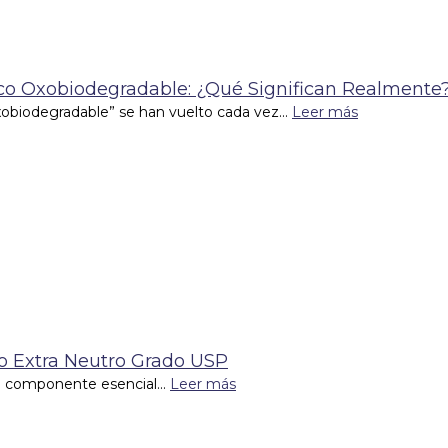
tico Oxobiodegradable: ¿Qué Significan Realmente
xobiodegradable” se han vuelto cada vez...
Leer más
co Extra Neutro Grado USP
un componente esencial...
Leer más