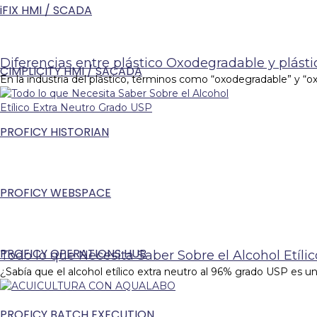
iFIX HMI / SCADA
Diferencias entre plástico Oxodegradable y plás
CIMPLICITY HMI / SACADA
En la industria del plástico, términos como “oxodegradable” y “o
PROFICY HISTORIAN
PROFICY WEBSPACE
PROFICY OPERATIONS HUB
Todo lo que Necesita Saber Sobre el Alcohol Etíli
¿Sabía que el alcohol etílico extra neutro al 96% grado USP es 
PROFICY BATCH EXECUTION