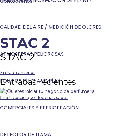
MANEJO DE INFORMACIÓN DE PLANTA
Contáctenos
CALIDAD DEL AIRE / MEDICIÓN DE OLORES
STAC 2
ATMOSFERAS PELIGROSAS
STAC 2
Entrada anterior
Entradas recientes
EQUIPOS PLUG AND PLAY
COMERCIALES Y REFRIGERACIÓN
DETECTOR DE LLAMA