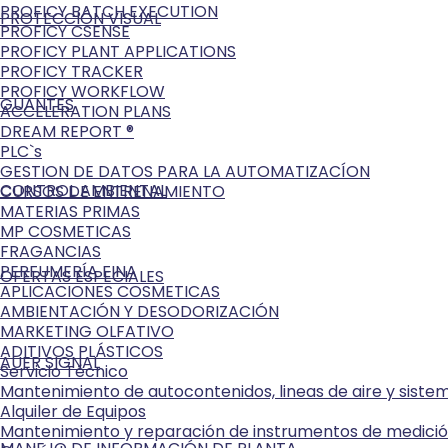
PROFICY BATCH EXECUTION
PROTECCIÓN VISUAL
PROFICY CSENSE
PROFICY PLANT APPLICATIONS
PROFICY TRACKER
PROFICY WORKFLOW
GUANTES
ACCELERATION PLANS
DREAM REPORT ®
PLC`s
GESTION DE DATOS PARA LA AUTOMATIZACÍON
CONTROL AMBIENTAL
CURSOS DE ENTRENAMIENTO
MATERIAS PRIMAS
MP COSMETICAS
FRAGANCIAS
PERFUMERÍA FINA
OFERTAS ESPECIALES
APLICACIONES COSMETICAS
AMBIENTACIÓN Y DESODORIZACIÓN
MARKETING OLFATIVO
ADITIVOS PLÁSTICOS
AUER SIGNAL
Servicio Técnico
Mantenimiento de autocontenidos, lineas de aire y sist
Alquiler de Equipos
Mantenimiento y reparación de instrumentos de medici