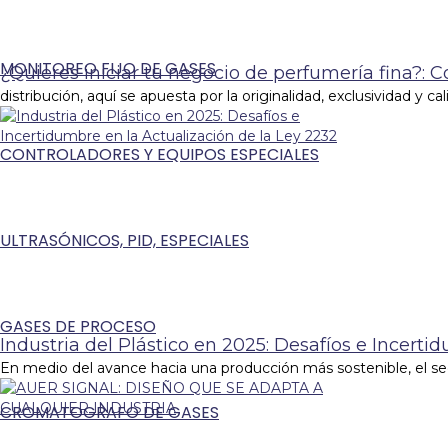
MONITOREO FIJO DE GASES
¿Quieres iniciar tu negocio de perfumería fina?: 
distribución, aquí se apuesta por la originalidad, exclusividad y ca
CONTROLADORES Y EQUIPOS ESPECIALES
ULTRASÓNICOS, PID, ESPECIALES
GASES DE PROCESO
Industria del Plástico en 2025: Desafíos e Incerti
En medio del avance hacia una producción más sostenible, el sec
CROMATOGRAFO DE GASES