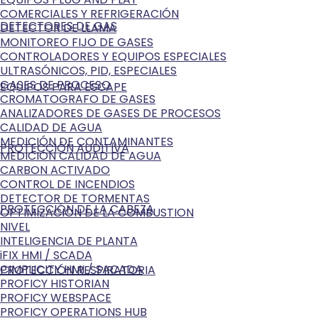
COMERCIALES Y REFRIGERACIÓN
DETECTORES DE GAS
DETECTOR DE LLAMA
MONITOREO FIJO DE GASES
CONTROLADORES Y EQUIPOS ESPECIALES
ULTRASÓNICOS, PID, ESPECIALES
GASES DE PROCESO
EQUIPOS PARA ESCAPE
CROMATOGRAFO DE GASES
ANALIZADORES DE GASES DE PROCESOS
CALIDAD DE AGUA
MEDICIÓN DE CONTAMINANTES
PROTECCIÓN AUDITIVA
MEDICIÓN CALIDAD DE AGUA
CARBON ACTIVADO
CONTROL DE INCENDIOS
DETECTOR DE TORMENTAS
PROTECCIÓN DE LA CABEZA
OPTIMIZACIÓN DE LA COMBUSTION
NIVEL
INTELIGENCIA DE PLANTA
iFIX HMI / SCADA
CIMPLICITY HMI / SACADA
PROTECCIÓN RESPIRATORIA
PROFICY HISTORIAN
PROFICY WEBSPACE
PROFICY OPERATIONS HUB