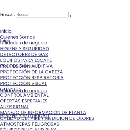
Buscar:
Inicio
Quienes Somos
Inicio
Unidades de negocio
HIGIENE Y SEGURIDAD
DETECTORES DE GAS
EQUIPOS PARA ESCAPE
Quienes Somos
PROTECCIÓN AUDITIVA
PROTECCIÓN DE LA CABEZA
PROTECCIÓN RESPIRATORIA
PROTECCIÓN VISUAL
GUANTES
Unidades de negocio
CONTROL AMBIENTAL
OFERTAS ESPECIALES
AUER SIGNAL
MANEJO DE INFORMACIÓN DE PLANTA
HIGIENE Y SEGURIDAD
CALIDAD DEL AIRE / MEDICIÓN DE OLORES
ATMOSFERAS PELIGROSAS
EQUIPOS PLUG AND PLAY