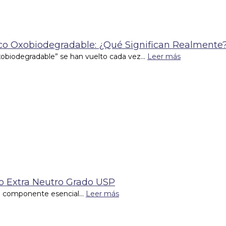
tico Oxobiodegradable: ¿Qué Significan Realmente
xobiodegradable” se han vuelto cada vez...
Leer más
co Extra Neutro Grado USP
un componente esencial...
Leer más