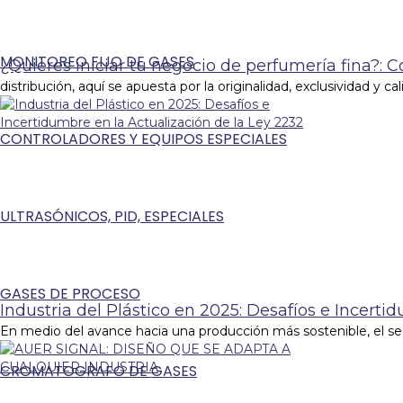
MONITOREO FIJO DE GASES
¿Quieres iniciar tu negocio de perfumería fina?: 
distribución, aquí se apuesta por la originalidad, exclusividad y ca
CONTROLADORES Y EQUIPOS ESPECIALES
ULTRASÓNICOS, PID, ESPECIALES
GASES DE PROCESO
Industria del Plástico en 2025: Desafíos e Incerti
En medio del avance hacia una producción más sostenible, el sec
CROMATOGRAFO DE GASES