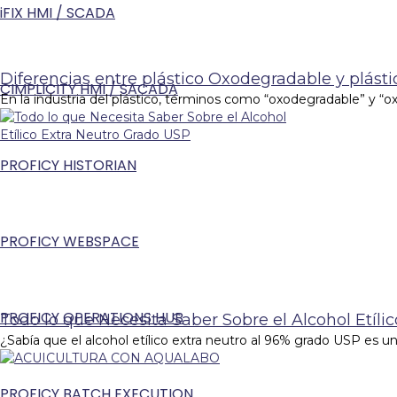
iFIX HMI / SCADA
Diferencias entre plástico Oxodegradable y plás
CIMPLICITY HMI / SACADA
En la industria del plástico, términos como “oxodegradable” y “o
PROFICY HISTORIAN
PROFICY WEBSPACE
PROFICY OPERATIONS HUB
Todo lo que Necesita Saber Sobre el Alcohol Etíli
¿Sabía que el alcohol etílico extra neutro al 96% grado USP es 
PROFICY BATCH EXECUTION