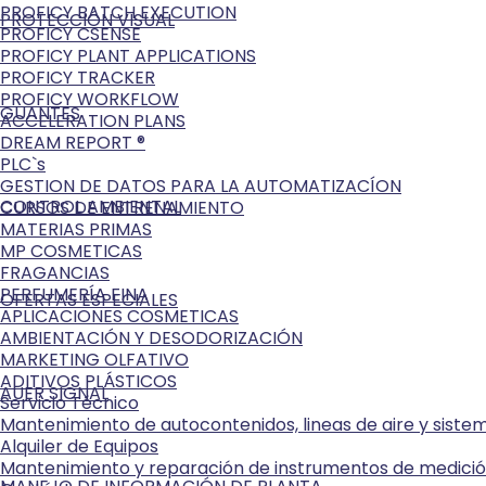
PROFICY BATCH EXECUTION
PROTECCIÓN VISUAL
PROFICY CSENSE
PROFICY PLANT APPLICATIONS
PROFICY TRACKER
PROFICY WORKFLOW
GUANTES
ACCELERATION PLANS
DREAM REPORT ®
PLC`s
GESTION DE DATOS PARA LA AUTOMATIZACÍON
CONTROL AMBIENTAL
CURSOS DE ENTRENAMIENTO
MATERIAS PRIMAS
MP COSMETICAS
FRAGANCIAS
PERFUMERÍA FINA
OFERTAS ESPECIALES
APLICACIONES COSMETICAS
AMBIENTACIÓN Y DESODORIZACIÓN
MARKETING OLFATIVO
ADITIVOS PLÁSTICOS
AUER SIGNAL
Servicio Técnico
Mantenimiento de autocontenidos, lineas de aire y sist
Alquiler de Equipos
Mantenimiento y reparación de instrumentos de medici