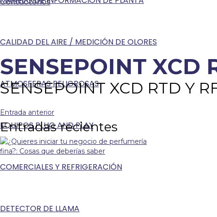
MANEJO DE INFORMACIÓN DE PLANTA
Contáctenos
CALIDAD DEL AIRE / MEDICIÓN DE OLORES
SENSEPOINT XCD 
ATMOSFERAS PELIGROSAS
SENSEPOINT XCD RTD Y R
Entrada anterior
Entradas recientes
EQUIPOS PLUG AND PLAY
COMERCIALES Y REFRIGERACIÓN
DETECTOR DE LLAMA