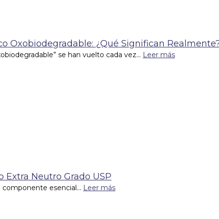
tico Oxobiodegradable: ¿Qué Significan Realmente
xobiodegradable” se han vuelto cada vez...
Leer más
co Extra Neutro Grado USP
un componente esencial...
Leer más