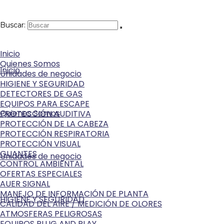
Buscar:
Inicio
Quienes Somos
Inicio
Unidades de negocio
HIGIENE Y SEGURIDAD
DETECTORES DE GAS
EQUIPOS PARA ESCAPE
Quienes Somos
PROTECCIÓN AUDITIVA
PROTECCIÓN DE LA CABEZA
PROTECCIÓN RESPIRATORIA
PROTECCIÓN VISUAL
GUANTES
Unidades de negocio
CONTROL AMBIENTAL
OFERTAS ESPECIALES
AUER SIGNAL
MANEJO DE INFORMACIÓN DE PLANTA
HIGIENE Y SEGURIDAD
CALIDAD DEL AIRE / MEDICIÓN DE OLORES
ATMOSFERAS PELIGROSAS
EQUIPOS PLUG AND PLAY