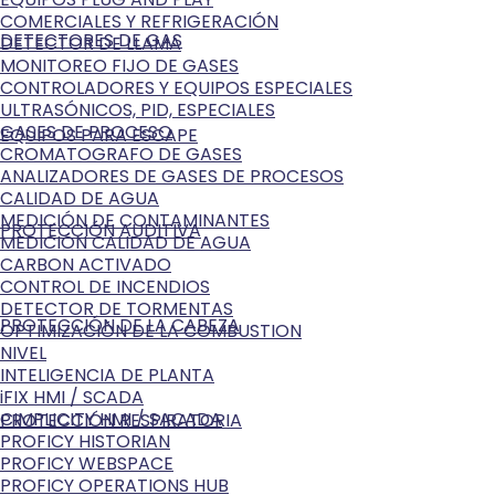
COMERCIALES Y REFRIGERACIÓN
DETECTORES DE GAS
DETECTOR DE LLAMA
MONITOREO FIJO DE GASES
CONTROLADORES Y EQUIPOS ESPECIALES
ULTRASÓNICOS, PID, ESPECIALES
GASES DE PROCESO
EQUIPOS PARA ESCAPE
CROMATOGRAFO DE GASES
ANALIZADORES DE GASES DE PROCESOS
CALIDAD DE AGUA
MEDICIÓN DE CONTAMINANTES
PROTECCIÓN AUDITIVA
MEDICIÓN CALIDAD DE AGUA
CARBON ACTIVADO
CONTROL DE INCENDIOS
DETECTOR DE TORMENTAS
PROTECCIÓN DE LA CABEZA
OPTIMIZACIÓN DE LA COMBUSTION
NIVEL
INTELIGENCIA DE PLANTA
iFIX HMI / SCADA
CIMPLICITY HMI / SACADA
PROTECCIÓN RESPIRATORIA
PROFICY HISTORIAN
PROFICY WEBSPACE
PROFICY OPERATIONS HUB