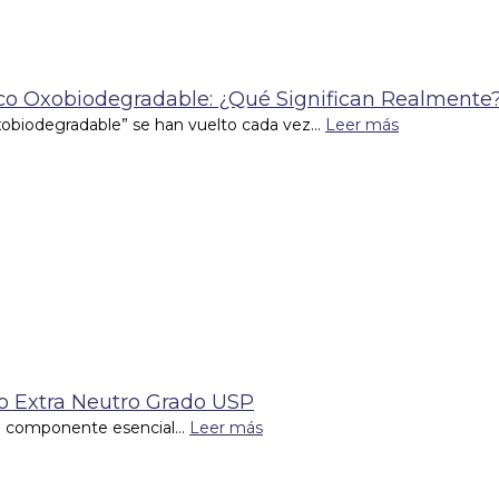
tico Oxobiodegradable: ¿Qué Significan Realmente
xobiodegradable” se han vuelto cada vez...
Leer más
co Extra Neutro Grado USP
un componente esencial...
Leer más