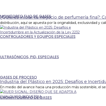
MONITOREO FIJO DE GASES
¿Quieres iniciar tu negocio de perfumería fina?: 
distribución, aquí se apuesta por la originalidad, exclusividad y ca
CONTROLADORES Y EQUIPOS ESPECIALES
ULTRASÓNICOS, PID, ESPECIALES
GASES DE PROCESO
Industria del Plástico en 2025: Desafíos e Incerti
En medio del avance hacia una producción más sostenible, el sec
CROMATOGRAFO DE GASES