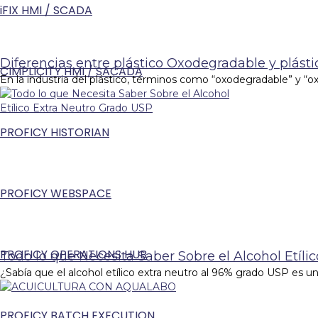
iFIX HMI / SCADA
Diferencias entre plástico Oxodegradable y plás
CIMPLICITY HMI / SACADA
En la industria del plástico, términos como “oxodegradable” y “o
PROFICY HISTORIAN
PROFICY WEBSPACE
PROFICY OPERATIONS HUB
Todo lo que Necesita Saber Sobre el Alcohol Etíli
¿Sabía que el alcohol etílico extra neutro al 96% grado USP es 
PROFICY BATCH EXECUTION