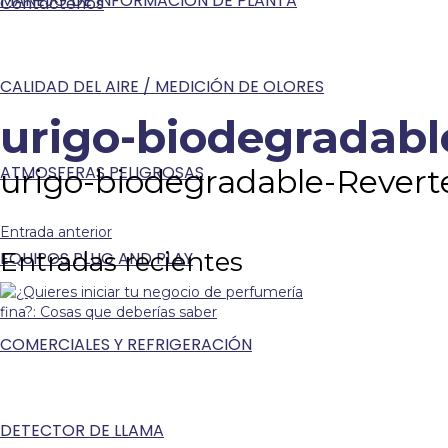
MANEJO DE INFORMACIÓN DE PLANTA
Contáctenos
CALIDAD DEL AIRE / MEDICIÓN DE OLORES
urigo-biodegradabl
ATMOSFERAS PELIGROSAS
urigo-biodegradable-Reverte
Entrada anterior
Entradas recientes
EQUIPOS PLUG AND PLAY
COMERCIALES Y REFRIGERACIÓN
DETECTOR DE LLAMA