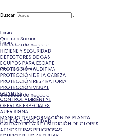
Buscar:
Inicio
Quienes Somos
Inicio
Unidades de negocio
HIGIENE Y SEGURIDAD
DETECTORES DE GAS
EQUIPOS PARA ESCAPE
Quienes Somos
PROTECCIÓN AUDITIVA
PROTECCIÓN DE LA CABEZA
PROTECCIÓN RESPIRATORIA
PROTECCIÓN VISUAL
GUANTES
Unidades de negocio
CONTROL AMBIENTAL
OFERTAS ESPECIALES
AUER SIGNAL
MANEJO DE INFORMACIÓN DE PLANTA
HIGIENE Y SEGURIDAD
CALIDAD DEL AIRE / MEDICIÓN DE OLORES
ATMOSFERAS PELIGROSAS
EQUIPOS PLUG AND PLAY