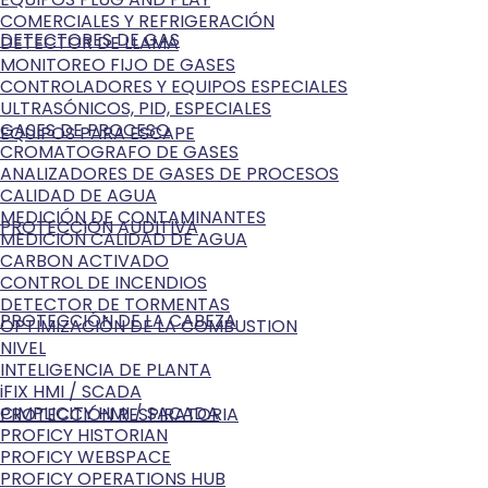
COMERCIALES Y REFRIGERACIÓN
DETECTORES DE GAS
DETECTOR DE LLAMA
MONITOREO FIJO DE GASES
CONTROLADORES Y EQUIPOS ESPECIALES
ULTRASÓNICOS, PID, ESPECIALES
GASES DE PROCESO
EQUIPOS PARA ESCAPE
CROMATOGRAFO DE GASES
ANALIZADORES DE GASES DE PROCESOS
CALIDAD DE AGUA
MEDICIÓN DE CONTAMINANTES
PROTECCIÓN AUDITIVA
MEDICIÓN CALIDAD DE AGUA
CARBON ACTIVADO
CONTROL DE INCENDIOS
DETECTOR DE TORMENTAS
PROTECCIÓN DE LA CABEZA
OPTIMIZACIÓN DE LA COMBUSTION
NIVEL
INTELIGENCIA DE PLANTA
iFIX HMI / SCADA
CIMPLICITY HMI / SACADA
PROTECCIÓN RESPIRATORIA
PROFICY HISTORIAN
PROFICY WEBSPACE
PROFICY OPERATIONS HUB