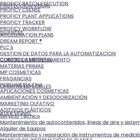
PROFICY BATCH EXECUTION
PROTECCIÓN VISUAL
PROFICY CSENSE
PROFICY PLANT APPLICATIONS
PROFICY TRACKER
PROFICY WORKFLOW
GUANTES
ACCELERATION PLANS
DREAM REPORT ®
PLC`s
GESTION DE DATOS PARA LA AUTOMATIZACÍON
CONTROL AMBIENTAL
CURSOS DE ENTRENAMIENTO
MATERIAS PRIMAS
MP COSMETICAS
FRAGANCIAS
PERFUMERÍA FINA
OFERTAS ESPECIALES
APLICACIONES COSMETICAS
AMBIENTACIÓN Y DESODORIZACIÓN
MARKETING OLFATIVO
ADITIVOS PLÁSTICOS
AUER SIGNAL
Servicio Técnico
Mantenimiento de autocontenidos, lineas de aire y sist
Alquiler de Equipos
Mantenimiento y reparación de instrumentos de medici