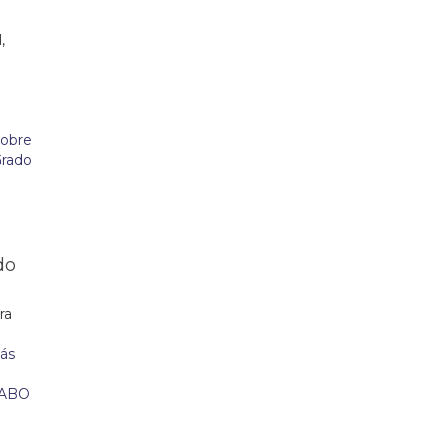
,
do
ra
n
ás