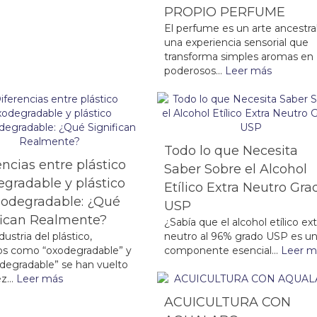
PROPIO PERFUME
El perfume es un arte ancestral
una experiencia sensorial que
transforma simples aromas en
poderosos...
Leer más
Todo lo que Necesita
encias entre plástico
Saber Sobre el Alcohol
gradable y plástico
Etílico Extra Neutro Gra
odegradable: ¿Qué
USP
fican Realmente?
¿Sabía que el alcohol etílico ext
dustria del plástico,
neutro al 96% grado USP es u
os como “oxodegradable” y
componente esencial...
Leer m
degradable” se han vuelto
z...
Leer más
ACUICULTURA CON