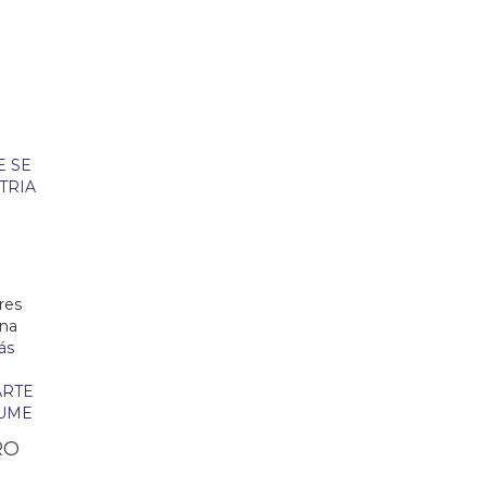
A
res
ena
ás
RO