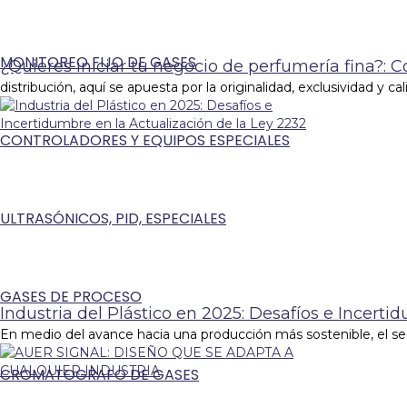
MONITOREO FIJO DE GASES
¿Quieres iniciar tu negocio de perfumería fina?: 
distribución, aquí se apuesta por la originalidad, exclusividad y ca
CONTROLADORES Y EQUIPOS ESPECIALES
ULTRASÓNICOS, PID, ESPECIALES
GASES DE PROCESO
Industria del Plástico en 2025: Desafíos e Incerti
En medio del avance hacia una producción más sostenible, el sec
CROMATOGRAFO DE GASES