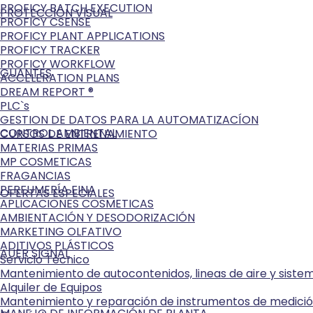
PROFICY BATCH EXECUTION
PROTECCIÓN VISUAL
PROFICY CSENSE
PROFICY PLANT APPLICATIONS
PROFICY TRACKER
PROFICY WORKFLOW
GUANTES
ACCELERATION PLANS
DREAM REPORT ®
PLC`s
GESTION DE DATOS PARA LA AUTOMATIZACÍON
CONTROL AMBIENTAL
CURSOS DE ENTRENAMIENTO
MATERIAS PRIMAS
MP COSMETICAS
FRAGANCIAS
PERFUMERÍA FINA
OFERTAS ESPECIALES
APLICACIONES COSMETICAS
AMBIENTACIÓN Y DESODORIZACIÓN
MARKETING OLFATIVO
ADITIVOS PLÁSTICOS
AUER SIGNAL
Servicio Técnico
Mantenimiento de autocontenidos, lineas de aire y sist
Alquiler de Equipos
Mantenimiento y reparación de instrumentos de medici