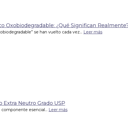
tico Oxobiodegradable: ¿Qué Significan Realmente
xobiodegradable” se han vuelto cada vez...
Leer más
co Extra Neutro Grado USP
un componente esencial...
Leer más