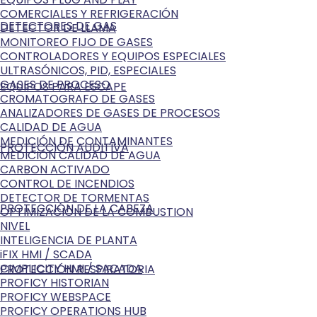
COMERCIALES Y REFRIGERACIÓN
DETECTORES DE GAS
DETECTOR DE LLAMA
MONITOREO FIJO DE GASES
CONTROLADORES Y EQUIPOS ESPECIALES
ULTRASÓNICOS, PID, ESPECIALES
GASES DE PROCESO
EQUIPOS PARA ESCAPE
CROMATOGRAFO DE GASES
ANALIZADORES DE GASES DE PROCESOS
CALIDAD DE AGUA
MEDICIÓN DE CONTAMINANTES
PROTECCIÓN AUDITIVA
MEDICIÓN CALIDAD DE AGUA
CARBON ACTIVADO
CONTROL DE INCENDIOS
DETECTOR DE TORMENTAS
PROTECCIÓN DE LA CABEZA
OPTIMIZACIÓN DE LA COMBUSTION
NIVEL
INTELIGENCIA DE PLANTA
iFIX HMI / SCADA
CIMPLICITY HMI / SACADA
PROTECCIÓN RESPIRATORIA
PROFICY HISTORIAN
PROFICY WEBSPACE
PROFICY OPERATIONS HUB