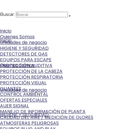
Buscar:
Inicio
Quienes Somos
Inicio
Unidades de negocio
HIGIENE Y SEGURIDAD
DETECTORES DE GAS
EQUIPOS PARA ESCAPE
Quienes Somos
PROTECCIÓN AUDITIVA
PROTECCIÓN DE LA CABEZA
PROTECCIÓN RESPIRATORIA
PROTECCIÓN VISUAL
GUANTES
Unidades de negocio
CONTROL AMBIENTAL
OFERTAS ESPECIALES
AUER SIGNAL
MANEJO DE INFORMACIÓN DE PLANTA
HIGIENE Y SEGURIDAD
CALIDAD DEL AIRE / MEDICIÓN DE OLORES
ATMOSFERAS PELIGROSAS
EQUIPOS PLUG AND PLAY