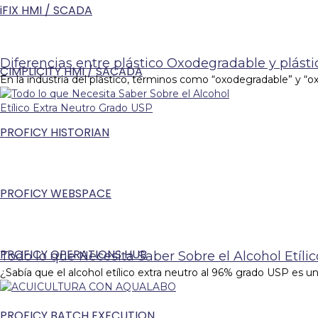
iFIX HMI / SCADA
Diferencias entre plástico Oxodegradable y plás
CIMPLICITY HMI / SACADA
En la industria del plástico, términos como “oxodegradable” y “o
PROFICY HISTORIAN
PROFICY WEBSPACE
PROFICY OPERATIONS HUB
Todo lo que Necesita Saber Sobre el Alcohol Etíli
¿Sabía que el alcohol etílico extra neutro al 96% grado USP es 
PROFICY BATCH EXECUTION