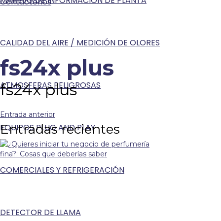
MANEJO DE INFORMACIÓN DE PLANTA
Contáctenos
CALIDAD DEL AIRE / MEDICIÓN DE OLORES
fs24x plus
ATMOSFERAS PELIGROSAS
fs24x plus
Entrada anterior
Entradas recientes
EQUIPOS PLUG AND PLAY
COMERCIALES Y REFRIGERACIÓN
DETECTOR DE LLAMA