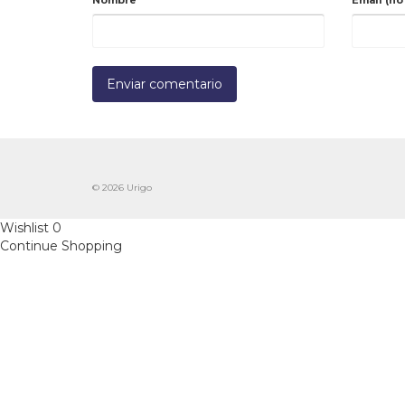
Nombre
*
Email (no
© 2026 Urigo
Wishlist
0
Continue Shopping