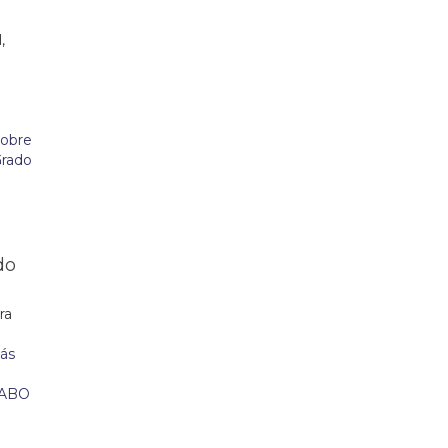
,
do
ra
n
ás