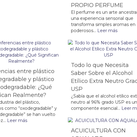
PROPIO PERFUME
El perfume es un arte ancestral
una experiencia sensorial que
transforma simples aromas en
poderosos...
Leer más
Todo lo que Necesita
encias entre plástico
Saber Sobre el Alcohol
gradable y plástico
Etílico Extra Neutro Gra
odegradable: ¿Qué
USP
fican Realmente?
¿Sabía que el alcohol etílico ext
dustria del plástico,
neutro al 96% grado USP es u
os como “oxodegradable” y
componente esencial...
Leer m
degradable” se han vuelto
z...
Leer más
ACUICULTURA CON