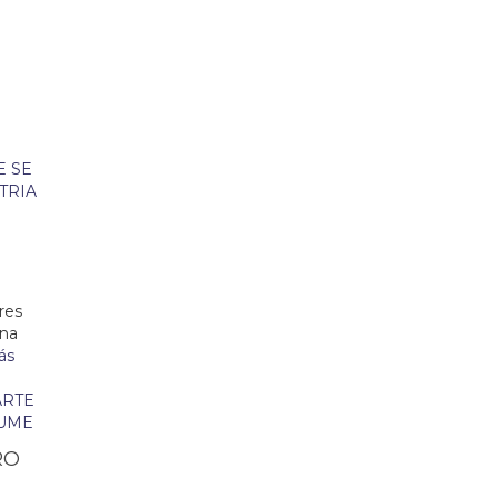
A
res
ena
ás
RO