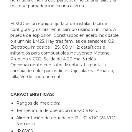
normal, la amarilla que parpadea indica una falla, y la
roja que parpadea indica una alarma.
El XCD es un equipo fijo fácil de instalar, fácil de
configurar y calibrar en el campo usando un imán. A
prueba de explosión. Construidos en acero inoxidable
o aluminio LM25. Hay tres familias de sensores: O2;
Electroquímicos de H2S, CO y H2; catalíticos e
infrarrojos para combustibles incluyendo Metano,
Propano y CO2. Salida de 4-20 ma, 3 relés.
Opcionalmente con salida Modbus. La pantalla
cambia de color para indicar: Rojo, alarma; Amarillo,
falla; Verde, todo normal.
CARACTERISTICAS:
Rangos de medición:
Temperatura de operación de -20 a 65°C.
Alimentación de entrada de 12 – 32 VDC (24 VDC
Nominal).
IP 65/66.