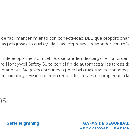
fácil mantenimiento con conectividad BLE que proporciona visi
eas peligrosas, lo cual ayuda a las empresas a responder con má
ón de acoplamiento IntelliDox se pueden descargar en un ordenad
ware Honeywell Safety Suite con el fin de automatizar las tarea
ectar hasta 14 gases comunes o poco habituales seleccionados po
enimiento y revisión pueden reducir los costes de propiedad a l
os
Serie leightning
GAFAS DE SEGURIDA