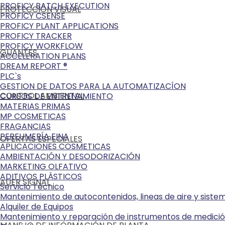
PROFICY BATCH EXECUTION
PROTECCIÓN VISUAL
PROFICY CSENSE
PROFICY PLANT APPLICATIONS
PROFICY TRACKER
PROFICY WORKFLOW
GUANTES
ACCELERATION PLANS
DREAM REPORT ®
PLC`s
GESTION DE DATOS PARA LA AUTOMATIZACÍON
CONTROL AMBIENTAL
CURSOS DE ENTRENAMIENTO
MATERIAS PRIMAS
MP COSMETICAS
FRAGANCIAS
PERFUMERÍA FINA
OFERTAS ESPECIALES
APLICACIONES COSMETICAS
AMBIENTACIÓN Y DESODORIZACIÓN
MARKETING OLFATIVO
ADITIVOS PLÁSTICOS
AUER SIGNAL
Servicio Técnico
Mantenimiento de autocontenidos, lineas de aire y sist
Alquiler de Equipos
Mantenimiento y reparación de instrumentos de medici