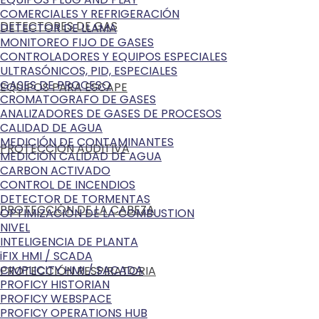
COMERCIALES Y REFRIGERACIÓN
DETECTORES DE GAS
DETECTOR DE LLAMA
MONITOREO FIJO DE GASES
CONTROLADORES Y EQUIPOS ESPECIALES
ULTRASÓNICOS, PID, ESPECIALES
GASES DE PROCESO
EQUIPOS PARA ESCAPE
CROMATOGRAFO DE GASES
ANALIZADORES DE GASES DE PROCESOS
CALIDAD DE AGUA
MEDICIÓN DE CONTAMINANTES
PROTECCIÓN AUDITIVA
MEDICIÓN CALIDAD DE AGUA
CARBON ACTIVADO
CONTROL DE INCENDIOS
DETECTOR DE TORMENTAS
PROTECCIÓN DE LA CABEZA
OPTIMIZACIÓN DE LA COMBUSTION
NIVEL
INTELIGENCIA DE PLANTA
iFIX HMI / SCADA
CIMPLICITY HMI / SACADA
PROTECCIÓN RESPIRATORIA
PROFICY HISTORIAN
PROFICY WEBSPACE
PROFICY OPERATIONS HUB