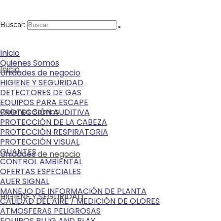
Buscar:
Inicio
Quienes Somos
Inicio
Unidades de negocio
HIGIENE Y SEGURIDAD
DETECTORES DE GAS
EQUIPOS PARA ESCAPE
Quienes Somos
PROTECCIÓN AUDITIVA
PROTECCIÓN DE LA CABEZA
PROTECCIÓN RESPIRATORIA
PROTECCIÓN VISUAL
GUANTES
Unidades de negocio
CONTROL AMBIENTAL
OFERTAS ESPECIALES
AUER SIGNAL
MANEJO DE INFORMACIÓN DE PLANTA
HIGIENE Y SEGURIDAD
CALIDAD DEL AIRE / MEDICIÓN DE OLORES
ATMOSFERAS PELIGROSAS
EQUIPOS PLUG AND PLAY