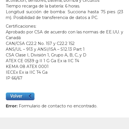
activación, sensores, batería, bomba y circuitos
Tiempo recarga de la batería: 6 horas.
Longitud succión de bomba: Succiona hasta 75 pies (23
m). Posibilidad de transferencia de datos a PC.
Certificaciones:
Aprobado por CSA de acuerdo con las normas de EE.UU. y
Canadá
CAN/CSA C22.2 No. 157 y C22.2 152
ANS/UL – 913 y ANSI/ISA – S12.13 Part 1
CSA Clase I, División 1, Grupo A, B, C, y D
ATEX CE 0539 g II 1 G Ga Ex ia IIC T4
KEMA 08 ATEX 0001
IECEx Ex ia IIC T4 Ga
IP 66/67
Error:
Formulario de contacto no encontrado.