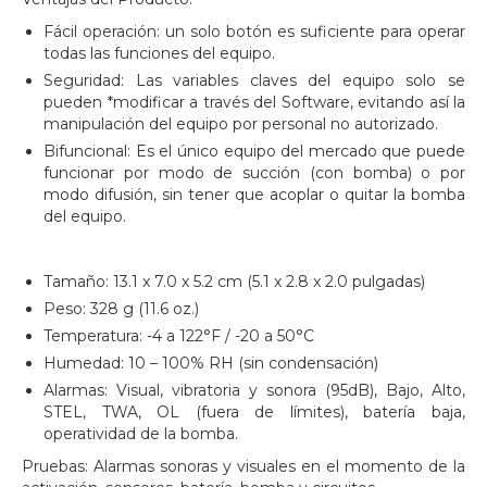
Fácil operación: un solo botón es suficiente para operar
todas las funciones del equipo.
Seguridad: Las variables claves del equipo solo se
pueden *modificar a través del Software, evitando así la
manipulación del equipo por personal no autorizado.
Bifuncional: Es el único equipo del mercado que puede
funcionar por modo de succión (con bomba) o por
modo difusión, sin tener que acoplar o quitar la bomba
del equipo.
Tamaño: 13.1 x 7.0 x 5.2 cm (5.1 x 2.8 x 2.0 pulgadas)
Peso: 328 g (11.6 oz.)
Temperatura: -4 a 122°F / -20 a 50°C
Humedad: 10 – 100% RH (sin condensación)
Alarmas: Visual, vibratoria y sonora (95dB), Bajo, Alto,
STEL, TWA, OL (fuera de límites), batería baja,
operatividad de la bomba.
Pruebas: Alarmas sonoras y visuales en el momento de la