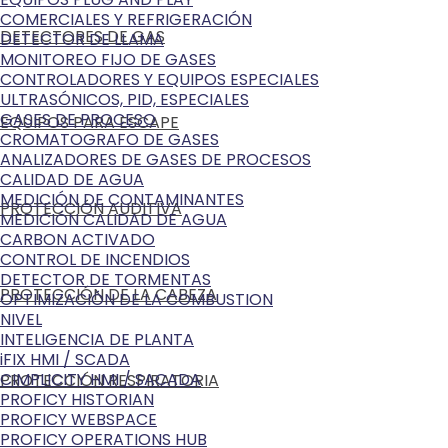
COMERCIALES Y REFRIGERACIÓN
DETECTORES DE GAS
DETECTOR DE LLAMA
MONITOREO FIJO DE GASES
CONTROLADORES Y EQUIPOS ESPECIALES
ULTRASÓNICOS, PID, ESPECIALES
GASES DE PROCESO
EQUIPOS PARA ESCAPE
CROMATOGRAFO DE GASES
ANALIZADORES DE GASES DE PROCESOS
CALIDAD DE AGUA
MEDICIÓN DE CONTAMINANTES
PROTECCIÓN AUDITIVA
MEDICIÓN CALIDAD DE AGUA
CARBON ACTIVADO
CONTROL DE INCENDIOS
DETECTOR DE TORMENTAS
PROTECCIÓN DE LA CABEZA
OPTIMIZACIÓN DE LA COMBUSTION
NIVEL
INTELIGENCIA DE PLANTA
iFIX HMI / SCADA
CIMPLICITY HMI / SACADA
PROTECCIÓN RESPIRATORIA
PROFICY HISTORIAN
PROFICY WEBSPACE
PROFICY OPERATIONS HUB