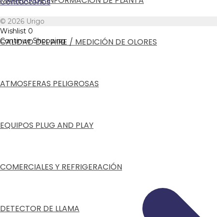
MANEJO DE INFORMACIÓN DE PLANTA
Contáctenos
© 2026 Urigo
Wishlist
0
CALIDAD DEL AIRE / MEDICIÓN DE OLORES
Continue Shopping
ATMOSFERAS PELIGROSAS
EQUIPOS PLUG AND PLAY
COMERCIALES Y REFRIGERACIÓN
DETECTOR DE LLAMA