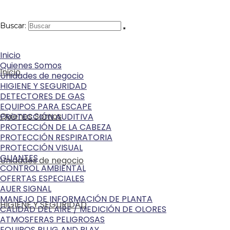
Buscar:
Inicio
Quienes Somos
Inicio
Unidades de negocio
HIGIENE Y SEGURIDAD
DETECTORES DE GAS
EQUIPOS PARA ESCAPE
Quienes Somos
PROTECCIÓN AUDITIVA
PROTECCIÓN DE LA CABEZA
PROTECCIÓN RESPIRATORIA
PROTECCIÓN VISUAL
GUANTES
Unidades de negocio
CONTROL AMBIENTAL
OFERTAS ESPECIALES
AUER SIGNAL
MANEJO DE INFORMACIÓN DE PLANTA
HIGIENE Y SEGURIDAD
CALIDAD DEL AIRE / MEDICIÓN DE OLORES
ATMOSFERAS PELIGROSAS
EQUIPOS PLUG AND PLAY