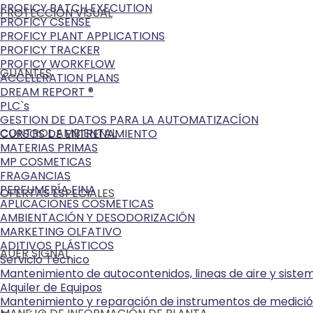
PROFICY BATCH EXECUTION
PROTECCIÓN VISUAL
PROFICY CSENSE
PROFICY PLANT APPLICATIONS
PROFICY TRACKER
PROFICY WORKFLOW
GUANTES
ACCELERATION PLANS
DREAM REPORT ®
PLC`s
GESTION DE DATOS PARA LA AUTOMATIZACÍON
CONTROL AMBIENTAL
CURSOS DE ENTRENAMIENTO
MATERIAS PRIMAS
MP COSMETICAS
FRAGANCIAS
PERFUMERÍA FINA
OFERTAS ESPECIALES
APLICACIONES COSMETICAS
AMBIENTACIÓN Y DESODORIZACIÓN
MARKETING OLFATIVO
ADITIVOS PLÁSTICOS
AUER SIGNAL
Servicio Técnico
Mantenimiento de autocontenidos, lineas de aire y sist
Alquiler de Equipos
Mantenimiento y reparación de instrumentos de medici