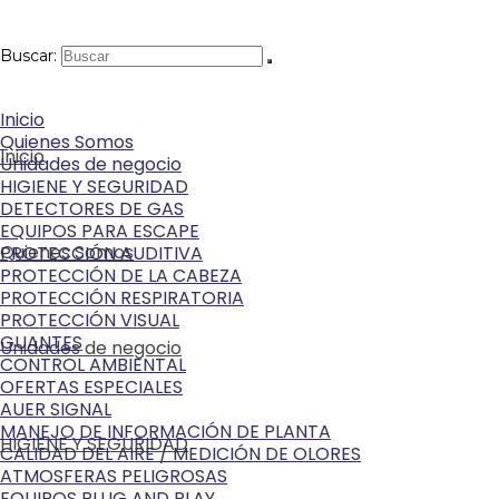
Buscar:
Inicio
Quienes Somos
Inicio
Unidades de negocio
HIGIENE Y SEGURIDAD
DETECTORES DE GAS
EQUIPOS PARA ESCAPE
Quienes Somos
PROTECCIÓN AUDITIVA
PROTECCIÓN DE LA CABEZA
PROTECCIÓN RESPIRATORIA
PROTECCIÓN VISUAL
GUANTES
Unidades de negocio
CONTROL AMBIENTAL
OFERTAS ESPECIALES
AUER SIGNAL
MANEJO DE INFORMACIÓN DE PLANTA
HIGIENE Y SEGURIDAD
CALIDAD DEL AIRE / MEDICIÓN DE OLORES
ATMOSFERAS PELIGROSAS
EQUIPOS PLUG AND PLAY