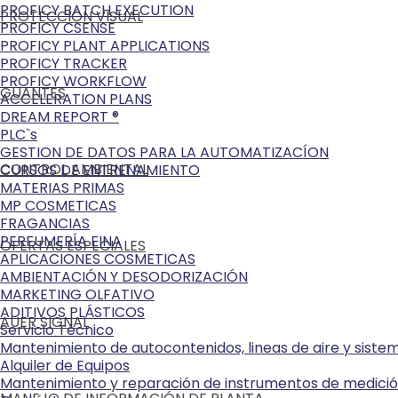
PROFICY BATCH EXECUTION
PROTECCIÓN VISUAL
PROFICY CSENSE
PROFICY PLANT APPLICATIONS
PROFICY TRACKER
PROFICY WORKFLOW
GUANTES
ACCELERATION PLANS
DREAM REPORT ®
PLC`s
GESTION DE DATOS PARA LA AUTOMATIZACÍON
CONTROL AMBIENTAL
CURSOS DE ENTRENAMIENTO
MATERIAS PRIMAS
MP COSMETICAS
FRAGANCIAS
PERFUMERÍA FINA
OFERTAS ESPECIALES
APLICACIONES COSMETICAS
AMBIENTACIÓN Y DESODORIZACIÓN
MARKETING OLFATIVO
ADITIVOS PLÁSTICOS
AUER SIGNAL
Servicio Técnico
Mantenimiento de autocontenidos, lineas de aire y sist
Alquiler de Equipos
Mantenimiento y reparación de instrumentos de medici