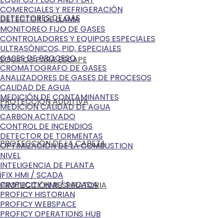
COMERCIALES Y REFRIGERACIÓN
DETECTORES DE GAS
DETECTOR DE LLAMA
MONITOREO FIJO DE GASES
CONTROLADORES Y EQUIPOS ESPECIALES
ULTRASÓNICOS, PID, ESPECIALES
GASES DE PROCESO
EQUIPOS PARA ESCAPE
CROMATOGRAFO DE GASES
ANALIZADORES DE GASES DE PROCESOS
CALIDAD DE AGUA
MEDICIÓN DE CONTAMINANTES
PROTECCIÓN AUDITIVA
MEDICIÓN CALIDAD DE AGUA
CARBON ACTIVADO
CONTROL DE INCENDIOS
DETECTOR DE TORMENTAS
PROTECCIÓN DE LA CABEZA
OPTIMIZACIÓN DE LA COMBUSTION
NIVEL
INTELIGENCIA DE PLANTA
iFIX HMI / SCADA
CIMPLICITY HMI / SACADA
PROTECCIÓN RESPIRATORIA
PROFICY HISTORIAN
PROFICY WEBSPACE
PROFICY OPERATIONS HUB