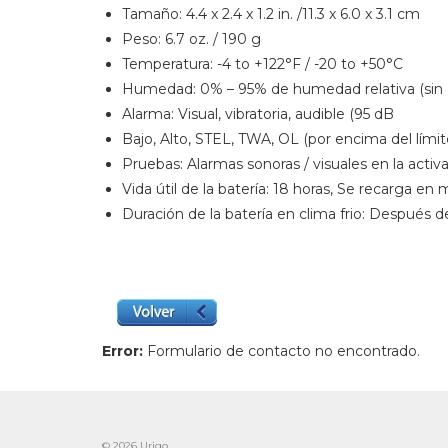
Tamaño: 4.4 x 2.4 x 1.2 in. /11.3 x 6.0 x 3.1 cm
Peso: 6.7 oz. / 190 g
Temperatura: -4 to +122°F / -20 to +50°C
Humedad: 0% – 95% de humedad relativa (sin
Alarma: Visual, vibratoria, audible (95 dB
Bajo, Alto, STEL, TWA, OL (por encima del límit
Pruebas: Alarmas sonoras / visuales en la activac
Vida útil de la batería: 18 horas, Se recarga en
Duración de la batería en clima frio: Después de 
Error:
Formulario de contacto no encontrado.
© 2026 Urigo