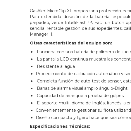
GasAlertMicroClip XL proporciona protección eco
Para extendida duración de la batería, especia
parpadeo, verde IntelliFlash ™. Fácil un botón o
sencilla, rentable gestión de sus expedientes, ca
Manager II.
Otras características del equipo son:
Funciona con una batería de polímero de litio 
La pantalla LCD continua muestra las concentr
Resistente al agua
Procedimiento de calibración automático y sen
Completa función de auto-test de sensor, estado 
Barras de alarma visual amplio ángulo-Bright
Capacidad de arranque a prueba de golpes
El soporte multi-idioma de Inglés, francés, al
Convenientemente gestionar su flota utilizand
Diseño compacto y ligero hace que sea cómod
Especificaciones Técnicas: