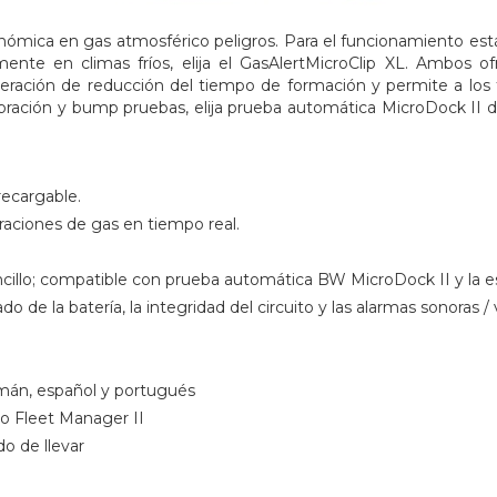
nómica en gas atmosférico peligros. Para el funcionamiento está
lmente en climas fríos, elija el GasAlertMicroClip XL. Ambos 
peración de reducción del tiempo de formación y permite a los 
libración y bump pruebas, elija prueba automática MicroDock II 
recargable.
aciones de gas en tiempo real.
cillo; compatible con prueba automática BW MicroDock II y la es
de la batería, la integridad del circuito y las alarmas sonoras / 
emán, español y portugués
o Fleet Manager II
o de llevar